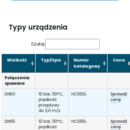
Typy urządzenia
Szukaj:
Wielkość
Typ/Opis
Numer
Cena
katalogowy
Połączenia
spawane
DN50
10 bar, 110°C,
HC050L
Sprawdź
prędkość
cenę
przepływu
do 3,0 m/s
DN65
10 bar, 110°C,
HC065L
Sprawdź
prędkość
cenę