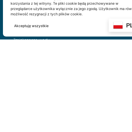
Aplikacja mobilna HUSTY
korzystania z tej witryny. Te pliki cookie będą przechowywane w
przeglądarce użytkownika wyłącznie za jego zgodą. Użytkownik ma rów
możliwość rezygnacji z tych plików cookie.
P
Produkty
Preferen
Akceptuję wszystkie
Odrzucam wszystkie
Zmiękczacze wody
Zawory bezpieczeństwa
Odpowietrzniki automatyczne
Separatory podciśnieniowe (odgazowywacze
próżniowe)
Zabezpieczenia kotłów
Napełnianie i ochrona instalacji
Reduktory ciśnienia
Filtry do wody
Separatory zanieczyszczeń