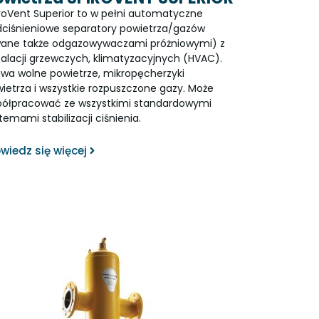
roVent Superior to w pełni automatyczne
ciśnieniowe separatory powietrza/gazów
ane także odgazowywaczami próżniowymi) z
talacji grzewczych, klimatyzacyjnych (HVAC).
wa wolne powietrze, mikropęcherzyki
ietrza i wszystkie rozpuszczone gazy. Może
ółpracować ze wszystkimi standardowymi
temami stabilizacji ciśnienia.
wiedz się więcej