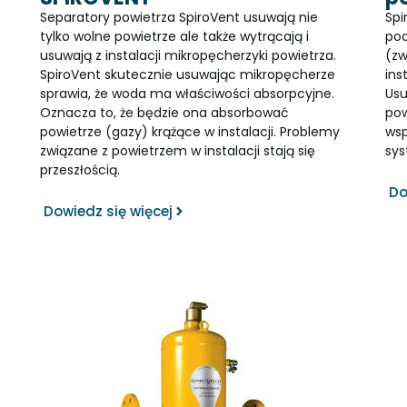
Separatory powietrza SpiroVent usuwają nie
Spi
tylko wolne powietrze ale także wytrącają i
pod
usuwają z instalacji mikropęcherzyki powietrza.
(zw
SpiroVent skutecznie usuwając mikropęcherze
ins
sprawia, że woda ma właściwości absorpcyjne.
Usu
Oznacza to, że będzie ona absorbować
pow
powietrze (gazy) krążące w instalacji. Problemy
wsp
związane z powietrzem w instalacji stają się
sys
przeszłością.
Do
Dowiedz się więcej