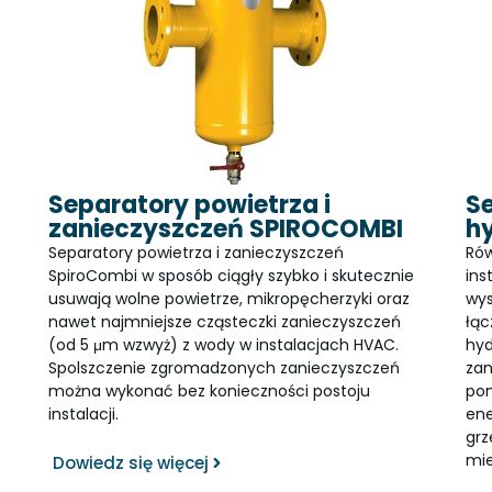
Separatory powietrza i
Se
zanieczyszczeń SPIROCOMBI
h
Separatory powietrza i zanieczyszczeń
Rów
SpiroCombi w sposób ciągły szybko i skutecznie
ins
usuwają wolne powietrze, mikropęcherzyki oraz
wys
nawet najmniejsze cząsteczki zanieczyszczeń
łąc
(od 5 μm wzwyż) z wody w instalacjach HVAC.
hyd
Spolszczenie zgromadzonych zanieczyszczeń
zan
można wykonać bez konieczności postoju
pom
instalacji.
en
grz
mie
Dowiedz się więcej