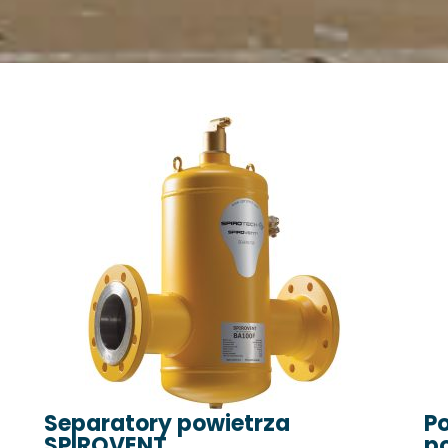
Separatory powietrza
P
SPIROVENT
p