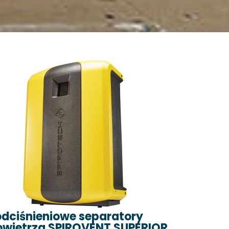
odciśnieniowe separatory
owietrza SPIROVENT SUPERIOR