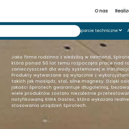
O nas
Realiz
Produkty
Wsparcie techniczne
Jako firma rodzinna z siedzibą w Helmond, Spirote
która ponad 50 lat temu rozpoczęła prace nad r
zanieczyszczeń dla wody systemowej w instalacja
Produkty wytwarzane są wyłącznie z wykorzystani
takich jak mosiądz, stal, silne magnesy. Dzięki 
jakości Spirotech gwarantuje długoletnią, bezaw
wiele produktów zostało niezależnie przetestowa
notyfikowaną KIWA Gastec, która wykazała realne
stosowania urządzeń Spirotech.