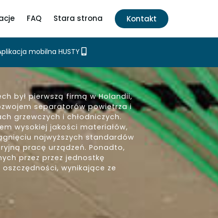
acje
FAQ
Stara strona
Kontakt
Aplikacja mobilna HUSTY
ch był pierwszą firmą w Holandii,
ozwojem separatorów powietrza i
ch grzewczych i chłodniczych.
em wysokiej jakości materiałów,
osiągnięciu najwyższych standardów
aryjną pracę urządzeń. Ponadto,
nych przez przez jednostkę
 oszczędności, wynikające ze