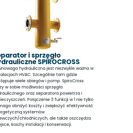
parator i sprzęgło
ydrauliczne SPIROCROSS
nowaga hydrauliczna jest niezwykle ważna w
talacjach HVAC. Szcególnie tam gdzie
tępuje wiele obiegów i pomp. SpiroCross
zy w sobie możliwości sprzęgła
raulicznego oraz separatora powietrza i
ieczyszczeń. Połączenie 3 funkcji w 1 nie tylko
aga obniżyć koszty i zwiększyć efektywność
ergetyczną systemów
ewczych/chłodniczych, ale także oszczędza
jsce, koszty instalacji i konserwacji.