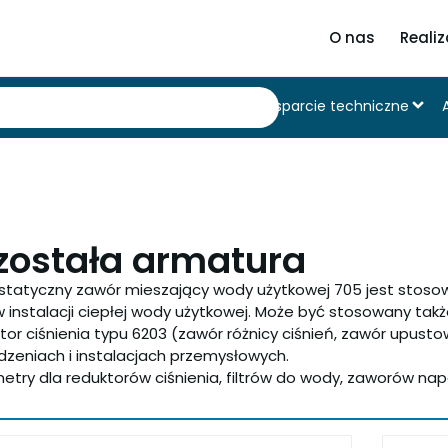
O nas
Realiz
Produkty
Wsparcie techniczne
została armatura
tatyczny zawór mieszający wody użytkowej 705 jest stosow
 instalacji ciepłej wody użytkowej. Może być stosowany tak
tor ciśnienia typu 6203 (zawór różnicy ciśnień, zawór upusto
dzeniach i instalacjach przemysłowych.
try dla reduktorów ciśnienia, filtrów do wody, zaworów napeł