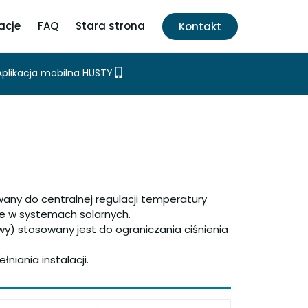
acje
FAQ
Stara strona
Kontakt
Aplikacja mobilna HUSTY
any do centralnej regulacji temperatury
że w systemach solarnych.
wy) stosowany jest do ograniczania ciśnienia
niania instalacji.