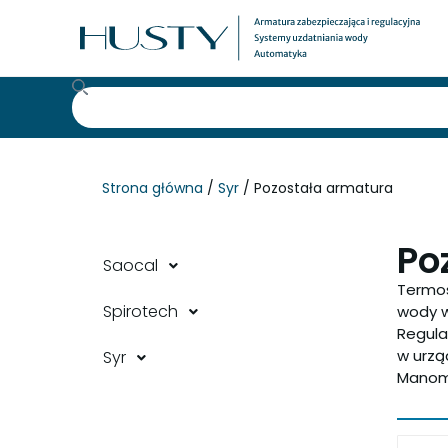
Strona główna
/
Syr
/ Pozostała armatura
Po
Saocal
Termos
Spirotech
wody w
Regula
w urzą
Syr
Manome