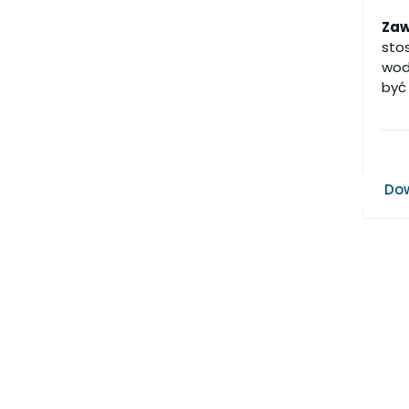
Zaw
sto
wody
być
Dow