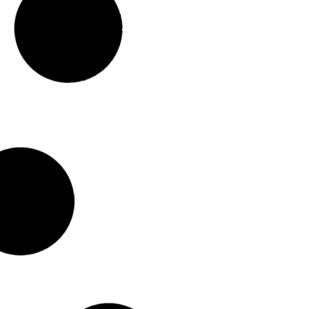
anometry
ometry dla reduktorów ciśnienia, filtrów do
, zaworów napełniania instalacji.