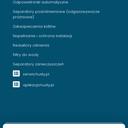
Odpowietrzniki automatyczne
Separatory podciśnieniowe (odgazowywacze
próżniowe)
Zabezpieczenia kotłów
Napełnianie i ochrona instalacji
Reduktory ciśnienia
Filtry do wody
Separatory zanieczyszczeń
serwis.husty.pl
aplikacja.husty.pl