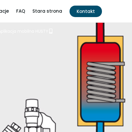
acje
FAQ
Stara strona
Kontakt
Aplikacja mobilna HUSTY
j