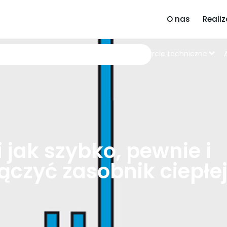
O nas
Realiz
Produkty
Wsparcie techniczne
 jak szybko, pewnie i
ączyć zasobnik ciepłe