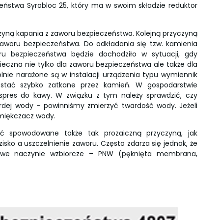
czeństwa Syrobloc 25, który ma w swoim składzie reduktor
czyną kapania z zaworu bezpieczeństwa. Kolejną przyczyną
aworu bezpieczeństwa. Do odkładania się tzw. kamienia
oru bezpieczeństwa będzie dochodziło w sytuacji, gdy
czna nie tylko dla zaworu bezpieczeństwa ale także dla
ólnie narażone są w instalacji urządzenia typu wymiennik
ostać szybko zatkane przez kamień. W gospodarstwie
pres do kawy. W związku z tym należy sprawdzić, czy
rdej wody – powinniśmy zmierzyć twardość wody. Jeżeli
miękczacz wody.
 spowodowane także tak prozaiczną przyczyną, jak
zisko a uszczelnienie zaworu. Często zdarza się jednak, że
nowe naczynie wzbiorcze – PNW (pęknięta membrana,