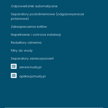
Odpowietrzniki automatyczne
Separatory podciśnieniowe (odgazowywacze
próżniowe)
Zabezpieczenia kotłów
Napełnianie i ochrona instalacji
Reduktory ciśnienia
Filtry do wody
Separatory zanieczyszczeń
serwis.husty.pl
aplikacja.husty.pl