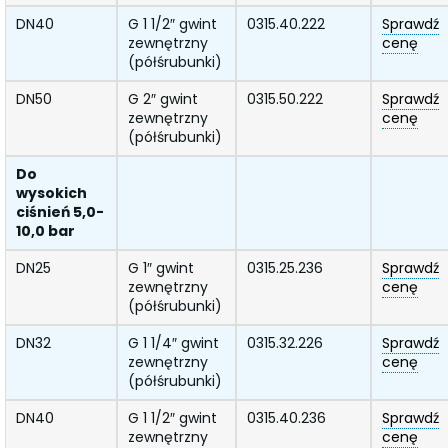
DN40
G 1 1/2″ gwint
0315.40.222
Sprawdź
zewnętrzny
cenę
(półśrubunki)
DN50
G 2″ gwint
0315.50.222
Sprawdź
zewnętrzny
cenę
(półśrubunki)
Do
wysokich
ciśnień 5,0-
10,0 bar
DN25
G 1″ gwint
0315.25.236
Sprawdź
zewnętrzny
cenę
(półśrubunki)
DN32
G 1 1/4″ gwint
0315.32.226
Sprawdź
zewnętrzny
cenę
(półśrubunki)
DN40
G 1 1/2″ gwint
0315.40.236
Sprawdź
zewnętrzny
cenę