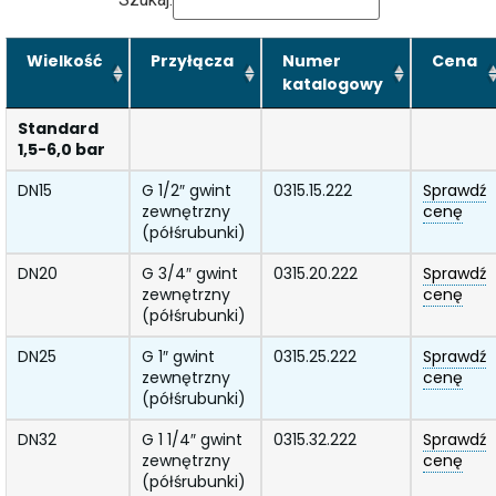
Wielkość
Przyłącza
Numer
Cena
katalogowy
Standard
1,5-6,0 bar
DN15
G 1/2″ gwint
0315.15.222
Sprawdź
zewnętrzny
cenę
(półśrubunki)
DN20
G 3/4″ gwint
0315.20.222
Sprawdź
zewnętrzny
cenę
(półśrubunki)
DN25
G 1″ gwint
0315.25.222
Sprawdź
zewnętrzny
cenę
(półśrubunki)
DN32
G 1 1/4″ gwint
0315.32.222
Sprawdź
zewnętrzny
cenę
(półśrubunki)