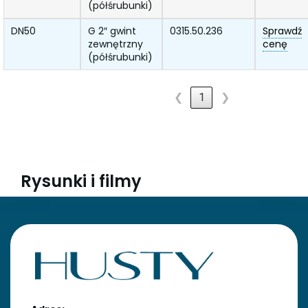
(półśrubunki)
DN50
G 2″ gwint
0315.50.236
Sprawdź
zewnętrzny
cenę
(półśrubunki)
❮
1
❯
Rysunki i filmy